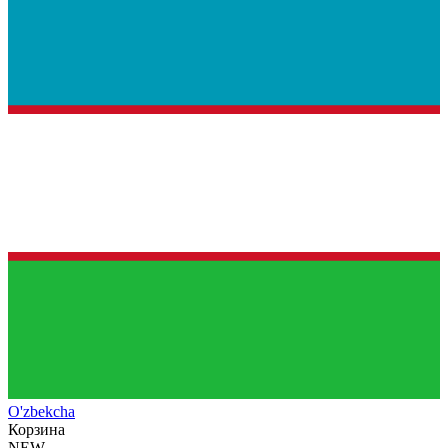
O'zb
ekcha
Корзина
NEW