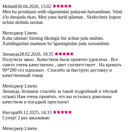
Mohidil
30.04.2026, 15:02
Men bu prostinani sotib olganimdan judayam hursandman. Sifati
a'lo darajada ekan. Men yana harid qilaman . Skidochniy kupon
uchun alohida raxmat.
Менеджер Linens
Katta rahmat! Sizning fikringiz biz uchun juda muhim.
Xaridingizdan mamnun bo‘lganingizdan juda xursandmiz
Зинаида
28.02.2026, 18:35
Получила заказ . Качеством была приятно удивлена . Все
сшито очень качественно , цвет соответствует . На кровать
90*200 сел идеально . Спасибо за быструю доставку и
качественный товар
Менеджер Linens
Зинаида, большое спасибо за такой подробный и тёплый
отзыв) Нам очень приятно, что вы остались довольны
качеством и посадкой простыни!
Нигора
09.12.2025, 14:33
Супер! 2 раз заказываю
Менеджер Linens