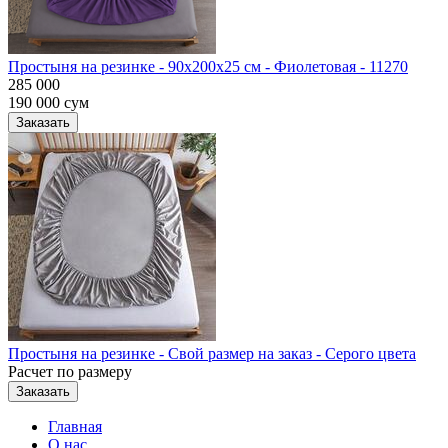
Простыня на резинке - 90x200x25 cм - Фиолетовая - 11270
285 000
190 000
сум
Заказать
Простыня на резинке - Свой размер на заказ - Серого цвета
Расчет по размеру
Заказать
Главная
О нас