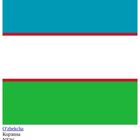
O'zb
ekcha
Корзина
NEW