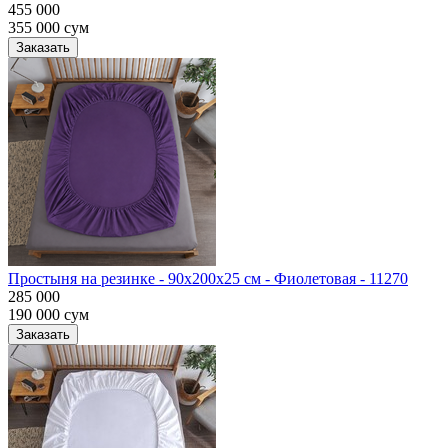
455 000
355 000
сум
Заказать
Простыня на резинке - 90x200x25 cм - Фиолетовая - 11270
285 000
190 000
сум
Заказать