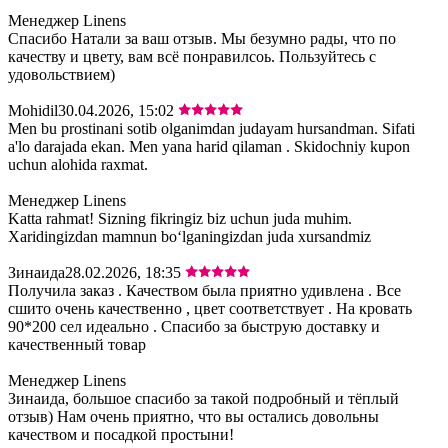
Менеджер Linens
Спасибо Натали за ваш отзыв. Мы безумно рады, что по
качеству и цвету, вам всё понравилсоь. Пользуйтесь с
удовольствием)
Mohidil
30.04.2026, 15:02
Men bu prostinani sotib olganimdan judayam hursandman. Sifati
a'lo darajada ekan. Men yana harid qilaman . Skidochniy kupon
uchun alohida raxmat.
Менеджер Linens
Katta rahmat! Sizning fikringiz biz uchun juda muhim.
Xaridingizdan mamnun bo‘lganingizdan juda xursandmiz
Зинаида
28.02.2026, 18:35
Получила заказ . Качеством была приятно удивлена . Все
сшито очень качественно , цвет соответствует . На кровать
90*200 сел идеально . Спасибо за быструю доставку и
качественный товар
Менеджер Linens
Зинаида, большое спасибо за такой подробный и тёплый
отзыв) Нам очень приятно, что вы остались довольны
качеством и посадкой простыни!