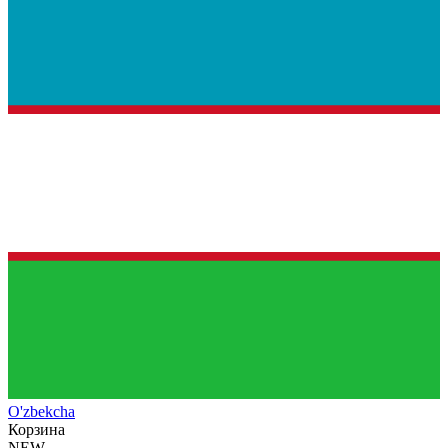
O'zb
ekcha
Корзина
NEW