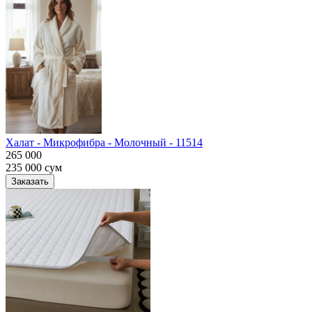
Халат - Микрофибра - Молочный - 11514
265 000
235 000
сум
Заказать