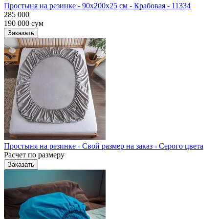
Простыня на резинке - 90x200x25 cм - Крабовая - 11334
285 000
190 000
сум
Заказать
Простыня на резинке - Свой размер на заказ - Серого цвета
Расчет по размеру
Заказать