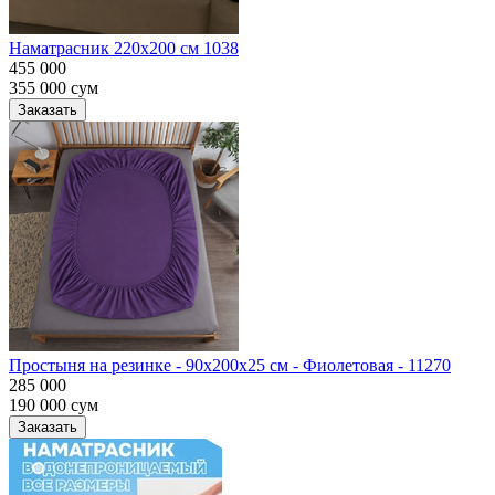
Наматрасник 220х200 см 1038
455 000
355 000
сум
Заказать
Простыня на резинке - 90x200x25 cм - Фиолетовая - 11270
285 000
190 000
сум
Заказать