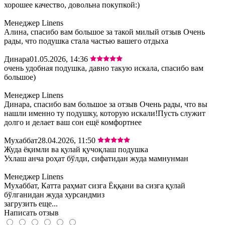
хорошее качество, довольна покупкой:)
Менеджер Linens
Алина, спасибо вам большое за такой милый отзыв Очень
рады, что подушка стала частью вашего отдыха
Динара
01.05.2026, 14:36
очень удобная подушка, давно такую искала, спасибо вам
большое)
Менеджер Linens
Динара, спасибо вам большое за отзыв Очень рады, что вы
нашли именно ту подушку, которую искали!Пусть служит
долго и делает ваш сон ещё комфортнее
Мухаббат
28.04.2026, 11:50
Жуда ёқимли ва қулай қучоқлаш подушка
Ухлаш анча роҳат бўлди, сифатидан жуда мамнунман
Менеджер Linens
Мухаббат, Катта раҳмат сизга Ёққани ва сизга қулай
бўлганидан жуда хурсандмиз
загрузить еще...
Написать отзыв