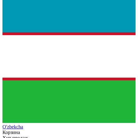
O'zb
ekcha
Корзина
Хит продаж