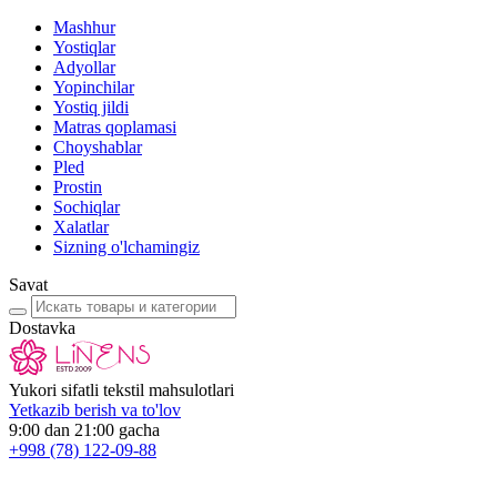
Mashhur
Yostiqlar
Adyollar
Yopinchilar
Yostiq jildi
Matras qoplamasi
Choyshablar
Pled
Prostin
Sochiqlar
Xalatlar
Sizning o'lchamingiz
Savat
Dostavka
Yukori sifatli tekstil mahsulotlari
Yetkazib berish va to'lov
9:00 dan 21:00 gacha
+998
(78) 122-09-88