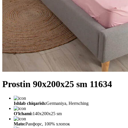
Prostin 90x200x25 sm 11634
Ishlab chiqarish:
Germaniya, Herrsching
O'lchami:
140x200x25 sm
Mato:
Ранфорс, 100% хлопок