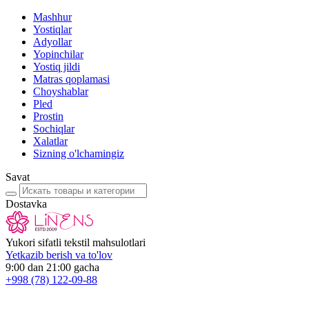
Mashhur
Yostiqlar
Adyollar
Yopinchilar
Yostiq jildi
Matras qoplamasi
Choyshablar
Pled
Prostin
Sochiqlar
Xalatlar
Sizning o'lchamingiz
Savat
Dostavka
Yukori sifatli tekstil mahsulotlari
Yetkazib berish va to'lov
9:00 dan 21:00 gacha
+998
(78) 122-09-88