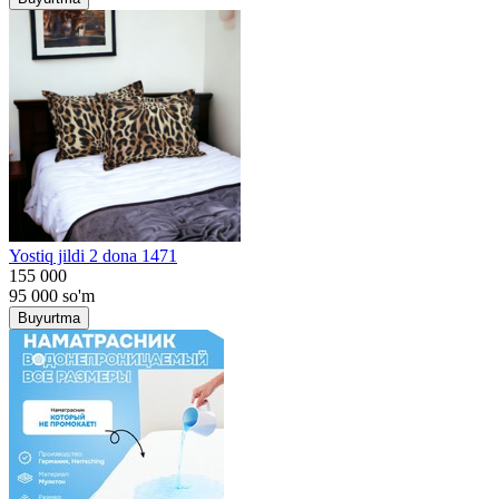
Yostiq jildi 2 dona 1471
155 000
95 000
so'm
Buyurtma