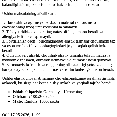
balandligi 25 sm, ikki kishilik to'shak uchun juda mos keladi.
Ushbu mahsulotning afzalliklari:
1. Bardoshli va aşınmaya bardoshli material-ranfors mato
choyshabning uzoq umr ko'rishini ta'minlaydi.
2. Tabiiy tarkibi-paxta terining nafas olishiga imkon beradi va
allergiya keltirib chiqarmaydi.
3. Foydalanish oson - burchaklardagi elastik tasmalar choyshabni tez
va oson tortib olish va to'shagingizdagi joyni saqlab qolish imkonini
beradi.
4. Qulaylik va qulaylik-choyshab elastik tasmalar tufayli matrasga
mahkam o'rnashadi, dumalab ketmaydi va burmalar hosil qilmaydi.
5. Zamonaviy ko'rinish va ranglarning xilma-xilligi yotoqxonaning
har qanday ichki qismi uchun mos variantni tanlashga imkon beradi.
Ushbu elastik choyshab sizning choyshabingizning ajralmas qismiga
aylanadi, bu sizga har kecha qulay uxlash va yoqimli tajriba beradi.
Ishlab chiqarish:
Germaniya, Herrsching
O'lchami:
180x200x25 sm
Mato:
Ranfors, 100% paxta
Odil
17.05.2026, 11:09