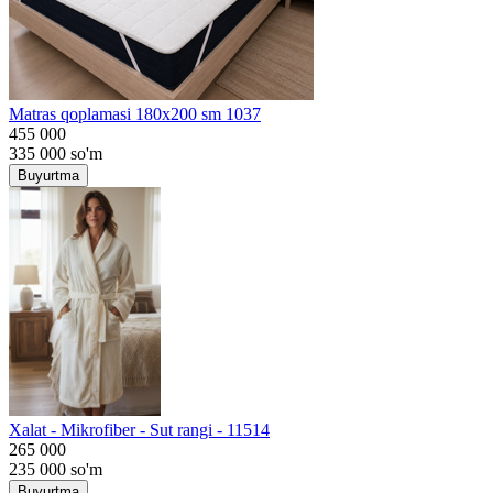
Matras qoplamasi 180x200 sm 1037
455 000
335 000
so'm
Buyurtma
Хalat - Mikrofiber - Sut rangi - 11514
265 000
235 000
so'm
Buyurtma