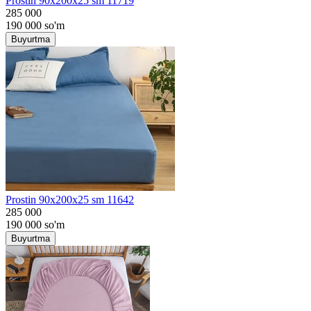
Prostin 90x200x25 sm 11719
285 000
190 000
so'm
Buyurtma
Prostin 90x200x25 sm 11642
285 000
190 000
so'm
Buyurtma