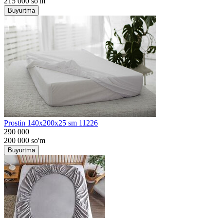
215 000
so'm
Buyurtma
Prostin 140x200x25 sm 11226
290 000
200 000
so'm
Buyurtma