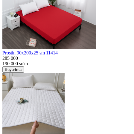
Prostin 90x200x25 sm 11414
285 000
190 000
so'm
Buyurtma