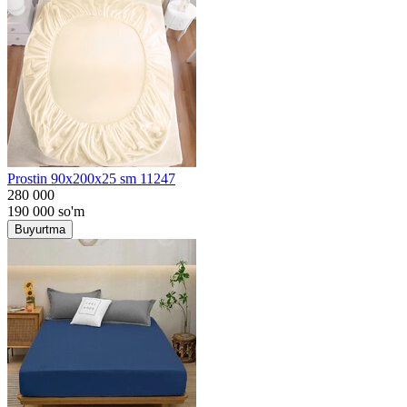
Prostin 90x200x25 sm 11247
280 000
190 000
so'm
Buyurtma