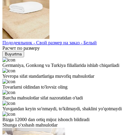
Пододеяльник - Свой размер на заказ - Белый
Расчет по размеру
Buyurtma
Germaniya, Gonkong va Turkiya filiallarida ishlab chiqariladi
Yevropa sifat standartlariga muvofiq mahsulotlar
Tovarlarni oldindan to'lovsiz oling
Barcha mahsulotlar sifat nazoratidan o'tadi
Yuvgandan keyin so'nmaydi, to'kilmaydi, shaklini yo'qotmaydi
Bizga 12000 dan ortiq mijoz ishonch bildiradi
Shunga o'xshash mahsulotlar