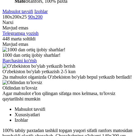
Mato:
Ranfors, 100% paxta
Mahsulot tavsifi
Izohlar
180x200x25
90х200
Narxi
Mavjud emas
Telegramga yozish
448 marta soltildi
Mavjud emas
1000 dan ortiq ijobiy sharhlar!
Barchasini ko'rish
O'zbekiston bo'ylab yetkazish 2-5 kun
2ta mahsulot olganizda O'zbekiston bo'ylab bepul yetkazib beriladi!
Oldindan to'lovsiz
Agar mahsulot e'lon qilingan sifatga mos kelmasa, to'lovsiz
qaytarilishi mumkin
Mahsulot tavsifi
Xususiyatlari
Izohlar
100% tabiiy paxtadan tashkil topgan yuqori sifatli ranfors matosidan
burchakli elastik choyshab. Choyshabning o'lchami 140x200 sm,