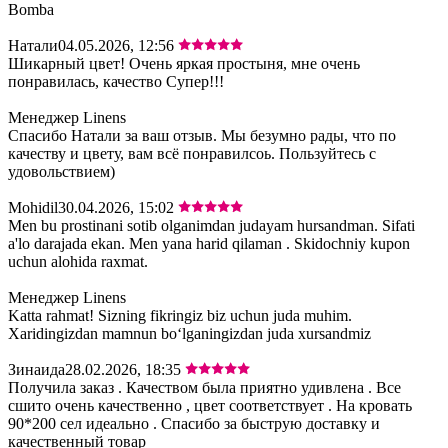
Bomba
Натали
04.05.2026, 12:56
Шикарный цвет! Очень яркая простыня, мне очень
понравилась, качество Супер!!!
Менеджер Linens
Спасибо Натали за ваш отзыв. Мы безумно рады, что по
качеству и цвету, вам всё понравилсоь. Пользуйтесь с
удовольствием)
Mohidil
30.04.2026, 15:02
Men bu prostinani sotib olganimdan judayam hursandman. Sifati
a'lo darajada ekan. Men yana harid qilaman . Skidochniy kupon
uchun alohida raxmat.
Менеджер Linens
Katta rahmat! Sizning fikringiz biz uchun juda muhim.
Xaridingizdan mamnun bo‘lganingizdan juda xursandmiz
Зинаида
28.02.2026, 18:35
Получила заказ . Качеством была приятно удивлена . Все
сшито очень качественно , цвет соответствует . На кровать
90*200 сел идеально . Спасибо за быструю доставку и
качественный товар