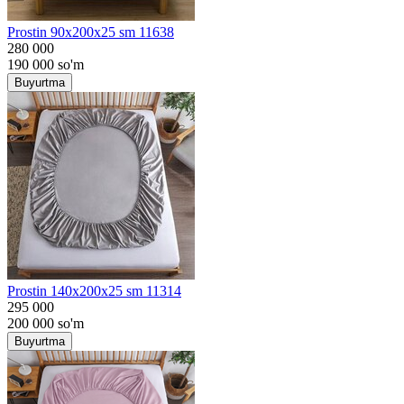
Prostin 90x200x25 sm 11638
280 000
190 000
so'm
Buyurtma
Prostin 140x200x25 sm 11314
295 000
200 000
so'm
Buyurtma