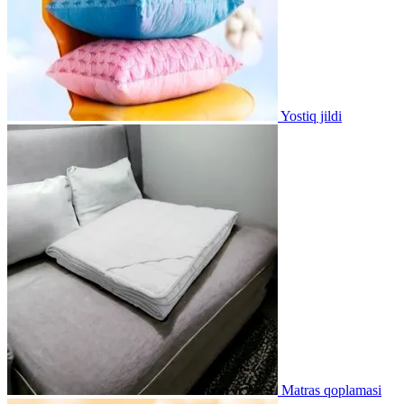
Yostiq jildi
Matras qoplamasi