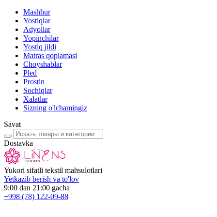
Mashhur
Yostiqlar
Adyollar
Yopinchilar
Yostiq jildi
Matras qoplamasi
Choyshablar
Pled
Prostin
Sochiqlar
Xalatlar
Sizning o'lchamingiz
Savat
Dostavka
Yukori sifatli tekstil mahsulotlari
Yetkazib berish va to'lov
9:00 dan 21:00 gacha
+998
(78) 122-09-88