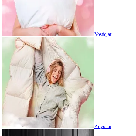
Yostiqlar
Adyollar