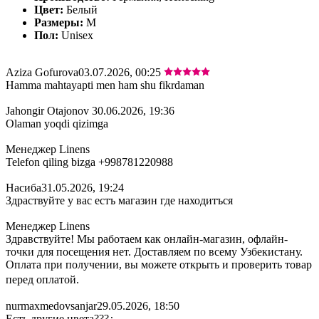
Цвет:
Белый
Размеры:
M
Пол:
Unisex
Aziza Gofurova
03.07.2026, 00:25
Hamma mahtayapti men ham shu fikrdaman
Jahongir Otajonov
30.06.2026, 19:36
Olaman yoqdi qizimga
Менеджер Linens
Telefon qiling bizga +998781220988
Насиба
31.05.2026, 19:24
Здраствуйте у вас естъ магазин где находитъся
Менеджер Linens
Здравствуйте! Мы работаем как онлайн-магазин, офлайн-
точки для посещения нет. Доставляем по всему Узбекистану.
Оплата при получении, вы можете открыть и проверить товар
перед оплатой.
nurmaxmedovsanjar
29.05.2026, 18:50
Есть другие цвета???¿