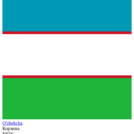
O'zb
ekcha
Корзина
NEW