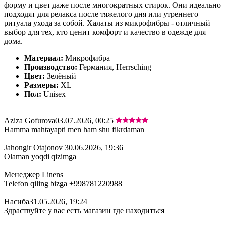
форму и цвет даже после многократных стирок. Они идеально
подходят для релакса после тяжелого дня или утреннего
ритуала ухода за собой. Халаты из микрофибры - отличный
выбор для тех, кто ценит комфорт и качество в одежде для
дома.
Материал:
Микрофибра
Производство:
Германия, Herrsching
Цвет:
Зелёный
Размеры:
XL
Пол:
Unisex
Aziza Gofurova
03.07.2026, 00:25
Hamma mahtayapti men ham shu fikrdaman
Jahongir Otajonov
30.06.2026, 19:36
Olaman yoqdi qizimga
Менеджер Linens
Telefon qiling bizga +998781220988
Насиба
31.05.2026, 19:24
Здраствуйте у вас естъ магазин где находитъся