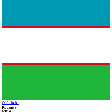
O'zb
ekcha
Корзина
NEW