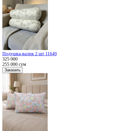
Подушка-валик 2 шт 11649
325 000
255 000
сум
Заказать