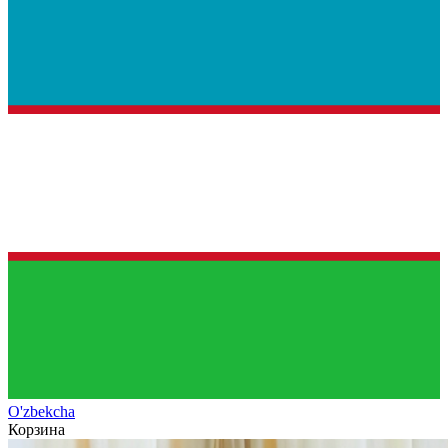
O'zb
ekcha
Корзина