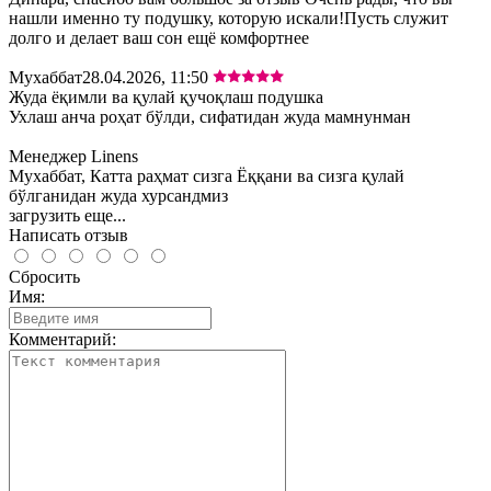
нашли именно ту подушку, которую искали!Пусть служит
долго и делает ваш сон ещё комфортнее
Мухаббат
28.04.2026, 11:50
Жуда ёқимли ва қулай қучоқлаш подушка
Ухлаш анча роҳат бўлди, сифатидан жуда мамнунман
Менеджер Linens
Мухаббат, Катта раҳмат сизга Ёққани ва сизга қулай
бўлганидан жуда хурсандмиз
загрузить еще...
Написать отзыв
Сбросить
Имя:
Комментарий: