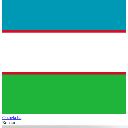
O'zb
ekcha
Корзина