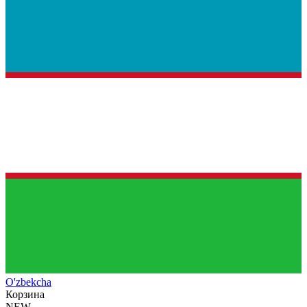
O'zb
ekcha
Корзина
NEW