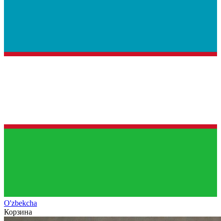
O'zb
ekcha
Корзина