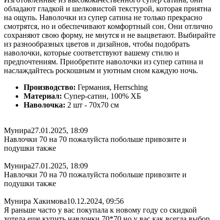
обладают гладкой и шелковистой текстурой, которая приятна
на ощупь. Наволочки из супер сатина не только прекрасно
смотрятся, но и обеспечивают комфортный сон. Они отлично
сохраняют свою форму, не мнутся и не выцветают. Выбирайте
из разнообразных цветов и дизайнов, чтобы подобрать
наволочки, которые соответствуют вашему стилю и
предпочтениям. Приобретите наволочки из супер сатина и
наслаждайтесь роскошным и уютным сном каждую ночь.
Производство:
Германия, Herrsching
Материал:
Супер-сатин, 100% ХБ
Наволочка:
2 шт - 70x70 см
Мунира
27.01.2025, 18:09
Навлочки 70 на 70 пожалуйста побольше привозите и
подушки также
Мунира
27.01.2025, 18:09
Навлочки 70 на 70 пожалуйста побольше привозите и
подушки также
Мунира Хакимова
10.12.2024, 09:56
Я раньше часто у вас покупала к новому году со скидкой
хотела еще купить навлочки 70*70 но у вас как всегда выбор