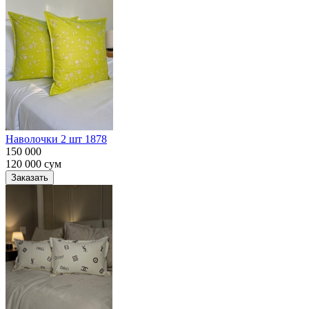
Наволочки 2 шт 1878
150 000
120 000
сум
Заказать