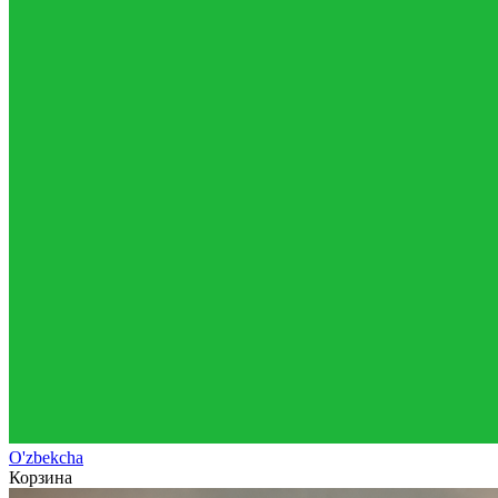
O'zb
ekcha
Корзина