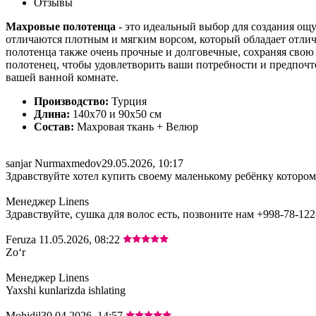
Отзывы
Махровые полотенца
- это идеальный выбор для создания ощ
отличаются плотным и мягким ворсом, который обладает отли
полотенца также очень прочные и долговечные, сохраняя свою
полотенец, чтобы удовлетворить ваши потребности и предпоч
вашей ванной комнате.
Производство:
Турция
Длина:
140х70 и 90х50 см
Состав:
Махровая ткань + Велюр
sanjar Nurmaxmedov
29.05.2026, 10:17
Здравствуйте хотел купить своему маленькому ребёнку которому
Менеджер Linens
Здравствуйте, сушка для волос есть, позвоните нам +998-78-122
Feruza
11.05.2026, 08:22
Zoʻr
Менеджер Linens
Yaxshi kunlarizda ishlating
Mohidil
30.04.2026, 14:57