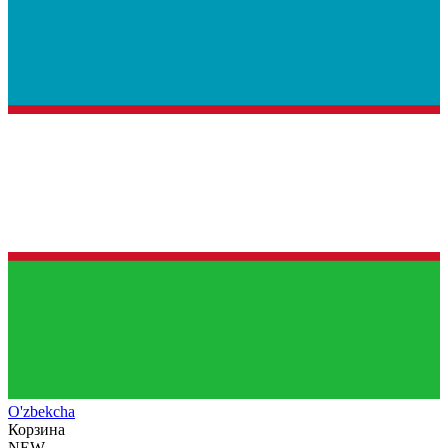
O'zb
ekcha
Корзина
NEW