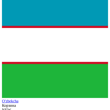
O'zb
ekcha
Корзина
NEW