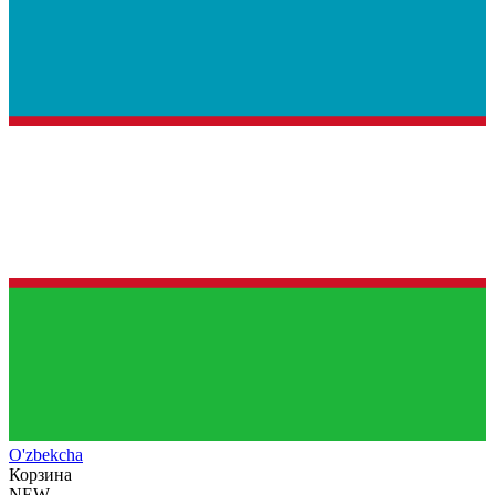
O'zb
ekcha
Корзина
NEW