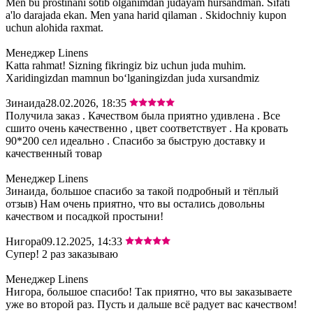
Men bu prostinani sotib olganimdan judayam hursandman. Sifati
a'lo darajada ekan. Men yana harid qilaman . Skidochniy kupon
uchun alohida raxmat.
Менеджер Linens
Katta rahmat! Sizning fikringiz biz uchun juda muhim.
Xaridingizdan mamnun bo‘lganingizdan juda xursandmiz
Зинаида
28.02.2026, 18:35
Получила заказ . Качеством была приятно удивлена . Все
сшито очень качественно , цвет соответствует . На кровать
90*200 сел идеально . Спасибо за быструю доставку и
качественный товар
Менеджер Linens
Зинаида, большое спасибо за такой подробный и тёплый
отзыв) Нам очень приятно, что вы остались довольны
качеством и посадкой простыни!
Нигора
09.12.2025, 14:33
Супер! 2 раз заказываю
Менеджер Linens
Нигора, большое спасибо! Так приятно, что вы заказываете
уже во второй раз. Пусть и дальше всё радует вас качеством!