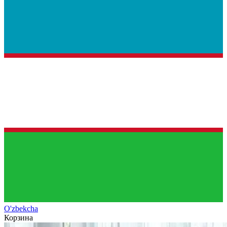
O'zb
ekcha
Корзина