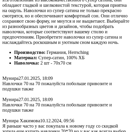
обладают гладкой и шелковистой текстурой, которая приятна
на ощупь. Наволочки из супер сатина не только прекрасно
смотрятся, но и обеспечивают комфортный сон. Они отлично
сохраняют свою форму, не мнутся и не выцветают. Выбирайте
из разнообразных цветов и дизайнов, чтобы подобрать
наволочки, которые соответствуют вашему стилю и
предпочтениям. Приобретите наволочки из супер сатина и
наслаждайтесь роскошным и уютным сном каждую ночь.
Производство:
Германия, Herrsching
Материал:
Супер-сатин, 100% ХБ
Наволочка:
2 шт - 70x70 см
Мунира
27.01.2025, 18:09
Навлочки 70 на 70 пожалуйста побольше привозите и
подушки также
Мунира
27.01.2025, 18:09
Навлочки 70 на 70 пожалуйста побольше привозите и
подушки также
Мунира Хакимова
10.12.2024, 09:56
Я раньше часто у вас покупала к новому году со скидкой
хотела еще купить навлочки 70*70 но у вас как всегда выбор