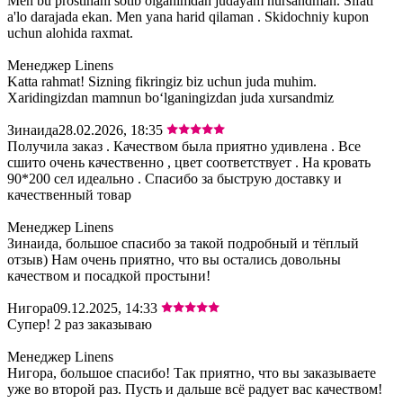
Men bu prostinani sotib olganimdan judayam hursandman. Sifati
a'lo darajada ekan. Men yana harid qilaman . Skidochniy kupon
uchun alohida raxmat.
Менеджер Linens
Katta rahmat! Sizning fikringiz biz uchun juda muhim.
Xaridingizdan mamnun bo‘lganingizdan juda xursandmiz
Зинаида
28.02.2026, 18:35
Получила заказ . Качеством была приятно удивлена . Все
сшито очень качественно , цвет соответствует . На кровать
90*200 сел идеально . Спасибо за быструю доставку и
качественный товар
Менеджер Linens
Зинаида, большое спасибо за такой подробный и тёплый
отзыв) Нам очень приятно, что вы остались довольны
качеством и посадкой простыни!
Нигора
09.12.2025, 14:33
Супер! 2 раз заказываю
Менеджер Linens
Нигора, большое спасибо! Так приятно, что вы заказываете
уже во второй раз. Пусть и дальше всё радует вас качеством!