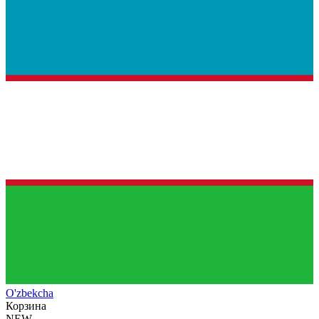
O'zb
ekcha
Корзина
NEW