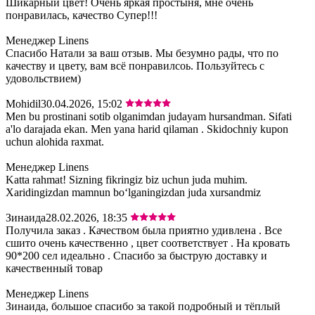
Шикарный цвет! Очень яркая простыня, мне очень
понравилась, качество Супер!!!
Менеджер Linens
Спасибо Натали за ваш отзыв. Мы безумно рады, что по
качеству и цвету, вам всё понравилсоь. Пользуйтесь с
удовольствием)
Mohidil
30.04.2026, 15:02
Men bu prostinani sotib olganimdan judayam hursandman. Sifati
a'lo darajada ekan. Men yana harid qilaman . Skidochniy kupon
uchun alohida raxmat.
Менеджер Linens
Katta rahmat! Sizning fikringiz biz uchun juda muhim.
Xaridingizdan mamnun bo‘lganingizdan juda xursandmiz
Зинаида
28.02.2026, 18:35
Получила заказ . Качеством была приятно удивлена . Все
сшито очень качественно , цвет соответствует . На кровать
90*200 сел идеально . Спасибо за быструю доставку и
качественный товар
Менеджер Linens
Зинаида, большое спасибо за такой подробный и тёплый