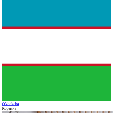
O'zb
ekcha
Корзина