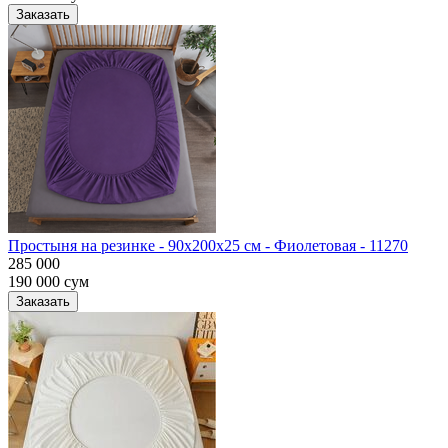
Заказать
Простыня на резинке - 90x200x25 cм - Фиолетовая - 11270
285 000
190 000
сум
Заказать