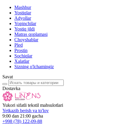
Mashhur
Yostiqlar
Adyollar
Yopinchilar
Yostiq jildi
Matras qoplamasi
Choyshablar
Pled
Prostin
Sochiqlar
Xalatlar
Sizning o'lchamingiz
Savat
Dostavka
Yukori sifatli tekstil mahsulotlari
Yetkazib berish va to'lov
9:00 dan 21:00 gacha
+998
(78) 122-09-88