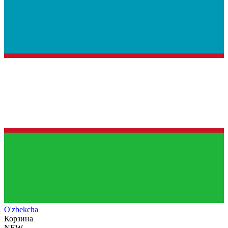
O'zb
ekcha
Корзина
NEW