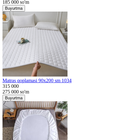
185 000
so'm
Buyurtma
Matras qoplamasi 90x200 sm 1034
315 000
275 000
so'm
Buyurtma