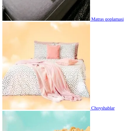
Matras qoplamasi
Choyshablar