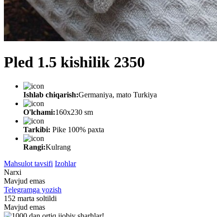
Pled 1.5 kishilik 2350
Ishlab chiqarish:
Germaniya, mato Turkiya
O'lchami:
160х230 sm
Tarkibi:
Pike 100% paxta
Rangi:
Kulrang
Mahsulot tavsifi
Izohlar
Narxi
Mavjud emas
Telegramga yozish
152 marta soltildi
Mavjud emas