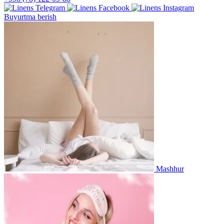
Buyurtma berish
Mashhur