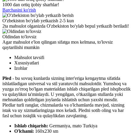
1000 dan ortiq ijobiy sharhlar!
Barchasini ko'rish
O'zbekiston bo'ylab yetkazish 2-5 kun
2ta mahsulot olganizda O'zbekiston bo'ylab bepul yetkazib beriladi!
Oldindan to'lovsiz
Agar mahsulot e'lon qilingan sifatga mos kelmasa, to'lovsiz
qaytarilishi mumkin
Mahsulot tavsifi
Xususiyatlari
Izohlar
Pled
- bu sovuq kunlarda sizning inter'eriga kengaytma sifatida
ishlatiladigan universal va stil yaratuvchi mahsulotdir. Yumshoq va
yuzga zo'rroq bo'lgan materialdan ishlab chiqarilgan pled ishqibozlik
va qulaylikni ta'minlaydi. U yengilgan, o'tkazilgan stullarda yoki
mehnatdan qoldirilgan joylarda ishlatish uchun yaxshi mosdir.
Pledlar turli ranglar, chizmalarda va o'lchamlarda mavjud, sizning
istak va uy xizmatlaringizga mos keladi. Pledni sotib oling va har
fasl uchun issiqlik va qulaylikdan zavqlaning.
Ishlab chiqarish:
Germaniya, mato Turkiya
O'lchami:
160х230 sm