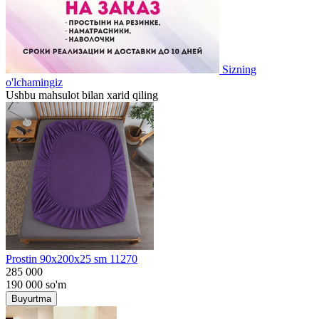
Sizning
o'lchamingiz
Ushbu mahsulot bilan xarid qiling
Prostin 90x200x25 sm 11270
285 000
190 000
so'm
Buyurtma