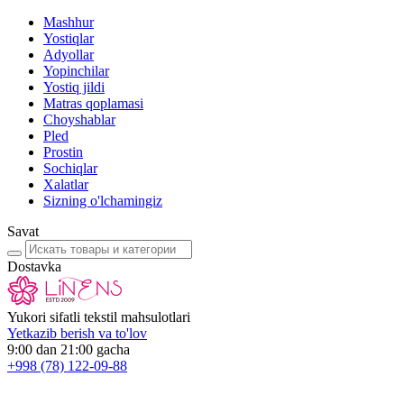
Mashhur
Yostiqlar
Adyollar
Yopinchilar
Yostiq jildi
Matras qoplamasi
Choyshablar
Pled
Prostin
Sochiqlar
Xalatlar
Sizning o'lchamingiz
Savat
Dostavka
Yukori sifatli tekstil mahsulotlari
Yetkazib berish va to'lov
9:00 dan 21:00 gacha
+998
(78) 122-09-88