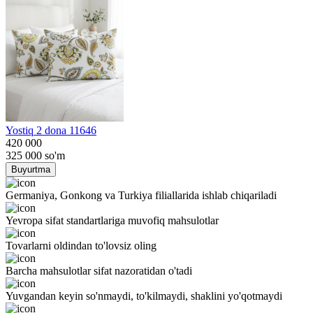
Yostiq 2 dona 11646
420 000
325 000
so'm
Buyurtma
Germaniya, Gonkong va Turkiya filiallarida ishlab chiqariladi
Yevropa sifat standartlariga muvofiq mahsulotlar
Tovarlarni oldindan to'lovsiz oling
Barcha mahsulotlar sifat nazoratidan o'tadi
Yuvgandan keyin so'nmaydi, to'kilmaydi, shaklini yo'qotmaydi