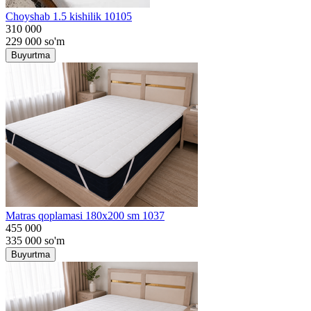
Choyshab 1.5 kishilik 10105
310 000
229 000
so'm
Buyurtma
Matras qoplamasi 180x200 sm 1037
455 000
335 000
so'm
Buyurtma