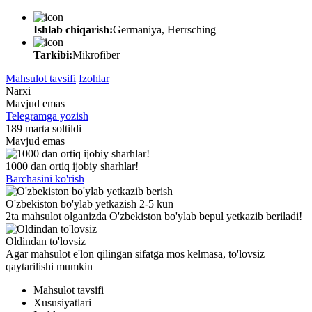
Ishlab chiqarish:
Germaniya, Herrsching
Tarkibi:
Mikrofiber
Mahsulot tavsifi
Izohlar
Narxi
Mavjud emas
Telegramga yozish
189 marta soltildi
Mavjud emas
1000 dan ortiq ijobiy sharhlar!
Barchasini ko'rish
O'zbekiston bo'ylab yetkazish 2-5 kun
2ta mahsulot olganizda O'zbekiston bo'ylab bepul yetkazib beriladi!
Oldindan to'lovsiz
Agar mahsulot e'lon qilingan sifatga mos kelmasa, to'lovsiz
qaytarilishi mumkin
Mahsulot tavsifi
Xususiyatlari