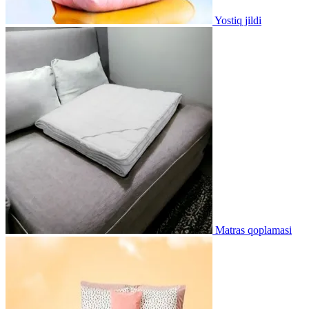
Yostiq jildi
Matras qoplamasi