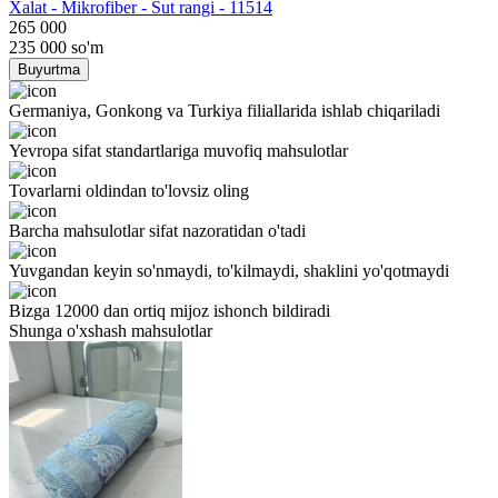
Хalat - Mikrofiber - Sut rangi - 11514
265 000
235 000
so'm
Buyurtma
Germaniya, Gonkong va Turkiya filiallarida ishlab chiqariladi
Yevropa sifat standartlariga muvofiq mahsulotlar
Tovarlarni oldindan to'lovsiz oling
Barcha mahsulotlar sifat nazoratidan o'tadi
Yuvgandan keyin so'nmaydi, to'kilmaydi, shaklini yo'qotmaydi
Bizga 12000 dan ortiq mijoz ishonch bildiradi
Shunga o'xshash mahsulotlar