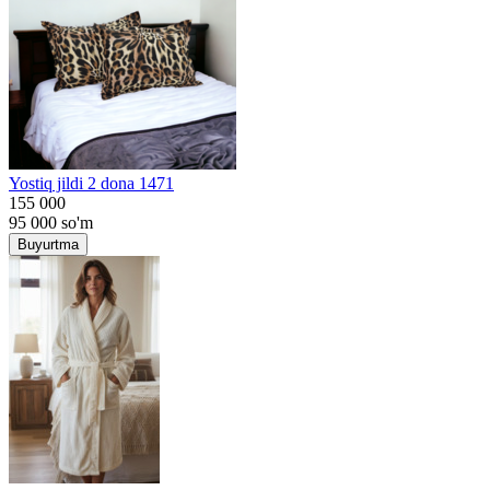
Yostiq jildi 2 dona 1471
155 000
95 000
so'm
Buyurtma