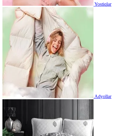
Yostiqlar
Adyollar