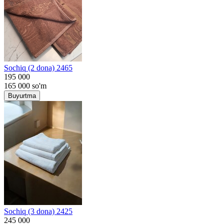
Sochiq (2 dona) 2465
195 000
165 000
so'm
Buyurtma
Sochiq (3 dona) 2425
245 000