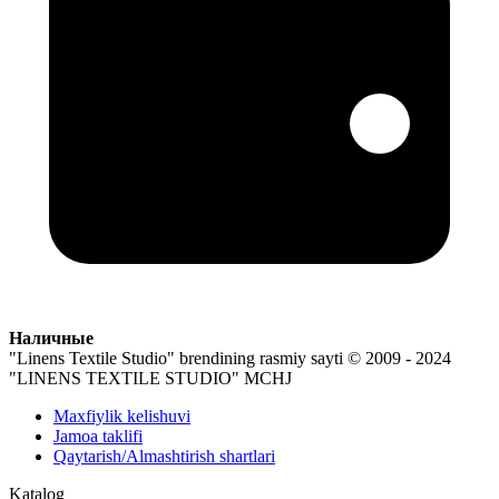
Наличные
"Linens Textile Studio" brendining rasmiy sayti
© 2009 - 2024
"LINENS TEXTILE STUDIO" MCHJ
Maxfiylik kelishuvi
Jamoa taklifi
Qaytarish/Almashtirish shartlari
Katalog