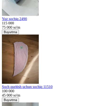
Yuz sochiq 2490
115 000
75 000
so'm
Buyurtma
Soch quritish uchun sochiq 11510
100 000
45 000
so'm
Buyurtma