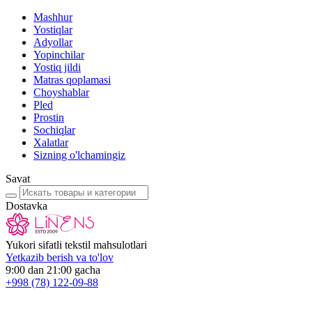
Mashhur
Yostiqlar
Adyollar
Yopinchilar
Yostiq jildi
Matras qoplamasi
Choyshablar
Pled
Prostin
Sochiqlar
Xalatlar
Sizning o'lchamingiz
Savat
Dostavka
Yukori sifatli tekstil mahsulotlari
Yetkazib berish va to'lov
9:00 dan 21:00 gacha
+998
(78) 122-09-88