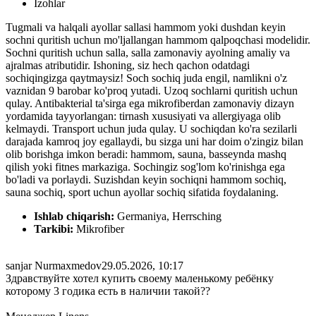
Izohlar
Tugmali va halqali ayollar sallasi hammom yoki dushdan keyin
sochni quritish uchun mo'ljallangan hammom qalpoqchasi modelidir.
Sochni quritish uchun salla, salla zamonaviy ayolning amaliy va
ajralmas atributidir. Ishoning, siz hech qachon odatdagi
sochiqingizga qaytmaysiz! Soch sochiq juda engil, namlikni o'z
vaznidan 9 barobar ko'proq yutadi. Uzoq sochlarni quritish uchun
qulay. Antibakterial ta'sirga ega mikrofiberdan zamonaviy dizayn
yordamida tayyorlangan: tirnash xususiyati va allergiyaga olib
kelmaydi. Transport uchun juda qulay. U sochiqdan ko'ra sezilarli
darajada kamroq joy egallaydi, bu sizga uni har doim o'zingiz bilan
olib borishga imkon beradi: hammom, sauna, basseynda mashq
qilish yoki fitnes markaziga. Sochingiz sog'lom ko'rinishga ega
bo'ladi va porlaydi. Suzishdan keyin sochiqni hammom sochiq,
sauna sochiq, sport uchun ayollar sochiq sifatida foydalaning.
Ishlab chiqarish:
Germaniya, Herrsching
Tarkibi:
Mikrofiber
sanjar Nurmaxmedov
29.05.2026, 10:17
Здравствуйте хотел купить своему маленькому ребёнку
которому 3 годика есть в наличии такой??