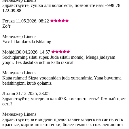
Менеджер Linens
Здравствуйте, сушка для волос есть, позвоните нам +998-78-
122-09-88
Feruza
11.05.2026, 08:22
Zoʻr
Менеджер Linens
Yaxshi kunlarizda ishlating
Mohidil
30.04.2026, 14:57
Sochiqlarning sifati super. Juda sifatli momiq. Menga judayam
yoqdi. Tez dastafka uchun katta raxmat
Менеджер Linens
Katta rahmat! Sizga yoqqanidan juda xursandmiz. Yana buyurtma
berishingizni kutib qolamiz
Лилия
31.12.2025, 23:05
Здравствуйте, материал какой?Какие цвета есть? Темный цвет
есть?
Менеджер Linens
Здравствуйте, все модели предоставлены здесь на сайте, есть
красные, кирпичные оттенки, более темнее к сожалению нет