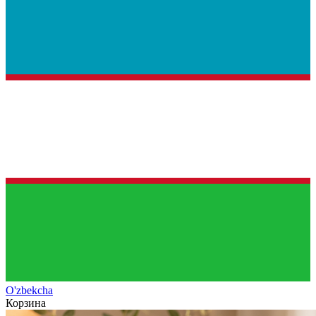
O'zb
ekcha
Корзина