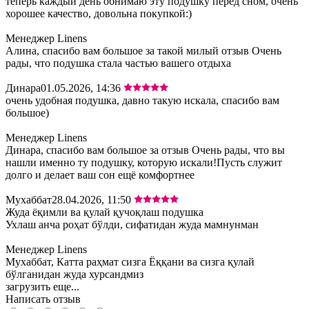
теперь каждый день обнимаю эту подушку перед сном, очень
хорошее качество, довольна покупкой:)
Менеджер Linens
Алина, спасибо вам большое за такой милый отзыв Очень
рады, что подушка стала частью вашего отдыха
Динара
01.05.2026, 14:36
очень удобная подушка, давно такую искала, спасибо вам
большое)
Менеджер Linens
Динара, спасибо вам большое за отзыв Очень рады, что вы
нашли именно ту подушку, которую искали!Пусть служит
долго и делает ваш сон ещё комфортнее
Мухаббат
28.04.2026, 11:50
Жуда ёқимли ва қулай қучоқлаш подушка
Ухлаш анча роҳат бўлди, сифатидан жуда мамнунман
Менеджер Linens
Мухаббат, Катта раҳмат сизга Ёққани ва сизга қулай
бўлганидан жуда хурсандмиз
загрузить еще...
Написать отзыв