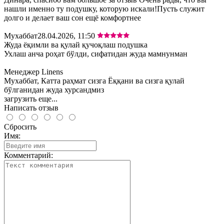
нашли именно ту подушку, которую искали!Пусть служит
долго и делает ваш сон ещё комфортнее
Мухаббат
28.04.2026, 11:50
Жуда ёқимли ва қулай қучоқлаш подушка
Ухлаш анча роҳат бўлди, сифатидан жуда мамнунман
Менеджер Linens
Мухаббат, Катта раҳмат сизга Ёққани ва сизга қулай
бўлганидан жуда хурсандмиз
загрузить еще...
Написать отзыв
Сбросить
Имя:
Комментарий: