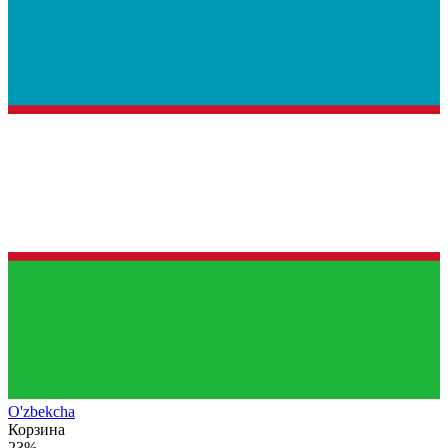
O'zb
ekcha
Корзина
23%