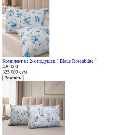
Комплект из 2-х подушек " Blaue Rosenblüte "
420 000
325 000
сум
Заказать