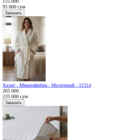
155 000
95 000
сум
Заказать
Халат - Микрофибра - Молочный - 11514
265 000
235 000
сум
Заказать