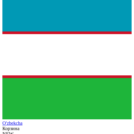
O'zb
ekcha
Корзина
NEW