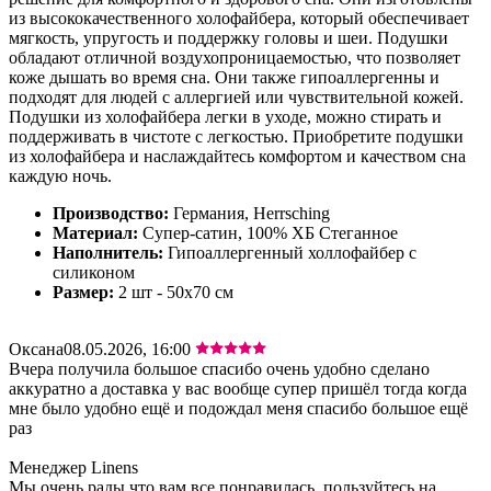
из высококачественного холофайбера, который обеспечивает
мягкость, упругость и поддержку головы и шеи. Подушки
обладают отличной воздухопроницаемостью, что позволяет
коже дышать во время сна. Они также гипоаллергенны и
подходят для людей с аллергией или чувствительной кожей.
Подушки из холофайбера легки в уходе, можно стирать и
поддерживать в чистоте с легкостью. Приобретите подушки
из холофайбера и наслаждайтесь комфортом и качеством сна
каждую ночь.
Производство:
Германия, Herrsching
Материал:
Супер-сатин, 100% ХБ Стеганное
Наполнитель:
Гипоаллергенный холлофайбер с
силиконом
Размер:
2 шт - 50х70 см
Оксана
08.05.2026, 16:00
Вчера получила большое спасибо очень удобно сделано
аккуратно а доставка у вас вообще супер пришёл тогда когда
мне было удобно ещё и подождал меня спасибо большое ещё
раз
Менеджер Linens
Мы очень рады что вам все понравилась, пользуйтесь на