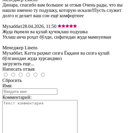
Динара, спасибо вам большое за отзыв Очень рады, что вы
нашли именно ту подушку, которую искали!Пусть служит
долго и делает ваш сон ещё комфортнее
Мухаббат
28.04.2026, 11:50
Жуда ёқимли ва қулай қучоқлаш подушка
Ухлаш анча роҳат бўлди, сифатидан жуда мамнунман
Менеджер Linens
Мухаббат, Катта раҳмат сизга Ёққани ва сизга қулай
бўлганидан жуда хурсандмиз
загрузить еще...
Написать отзыв
Сбросить
Имя:
Комментарий: