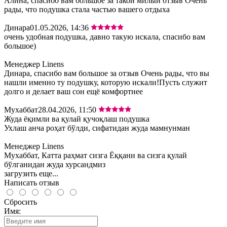
Алина, спасибо вам большое за такой милый отзыв Очень
рады, что подушка стала частью вашего отдыха
Динара
01.05.2026, 14:36
очень удобная подушка, давно такую искала, спасибо вам
большое)
Менеджер Linens
Динара, спасибо вам большое за отзыв Очень рады, что вы
нашли именно ту подушку, которую искали!Пусть служит
долго и делает ваш сон ещё комфортнее
Мухаббат
28.04.2026, 11:50
Жуда ёқимли ва қулай қучоқлаш подушка
Ухлаш анча роҳат бўлди, сифатидан жуда мамнунман
Менеджер Linens
Мухаббат, Катта раҳмат сизга Ёққани ва сизга қулай
бўлганидан жуда хурсандмиз
загрузить еще...
Написать отзыв
Сбросить
Имя: