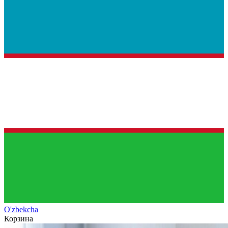
O'zb
ekcha
Корзина