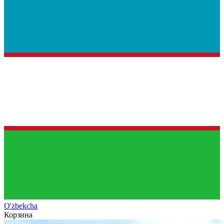
O'zb
ekcha
Корзина