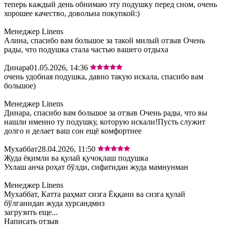
теперь каждый день обнимаю эту подушку перед сном, очень
хорошее качество, довольна покупкой:)
Менеджер Linens
Алина, спасибо вам большое за такой милый отзыв Очень
рады, что подушка стала частью вашего отдыха
Динара
01.05.2026, 14:36
очень удобная подушка, давно такую искала, спасибо вам
большое)
Менеджер Linens
Динара, спасибо вам большое за отзыв Очень рады, что вы
нашли именно ту подушку, которую искали!Пусть служит
долго и делает ваш сон ещё комфортнее
Мухаббат
28.04.2026, 11:50
Жуда ёқимли ва қулай қучоқлаш подушка
Ухлаш анча роҳат бўлди, сифатидан жуда мамнунман
Менеджер Linens
Мухаббат, Катта раҳмат сизга Ёққани ва сизга қулай
бўлганидан жуда хурсандмиз
загрузить еще...
Написать отзыв