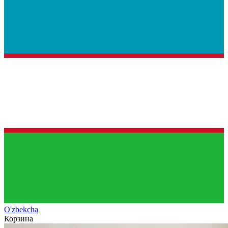
O'zb
ekcha
Корзина