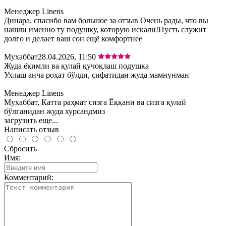
Менеджер Linens
Динара, спасибо вам большое за отзыв Очень рады, что вы
нашли именно ту подушку, которую искали!Пусть служит
долго и делает ваш сон ещё комфортнее
Мухаббат
28.04.2026, 11:50
Жуда ёқимли ва қулай қучоқлаш подушка
Ухлаш анча роҳат бўлди, сифатидан жуда мамнунман
Менеджер Linens
Мухаббат, Катта раҳмат сизга Ёққани ва сизга қулай
бўлганидан жуда хурсандмиз
загрузить еще...
Написать отзыв
Сбросить
Имя:
Комментарий: