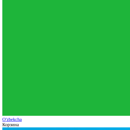
O'zb
ekcha
Корзина