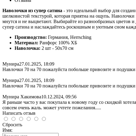
Отзывы
Наволочки из супер сатина
- это идеальный выбор для создан
шелковистой текстурой, которая приятна на ощупь. Наволочки 
мнутся и не выцветают. Выбирайте из разнообразных цветов и
супер сатина и наслаждайтесь роскошным и уютным сном кажд
Производство:
Германия, Herrsching
Материал:
Ранфорс 100% ХБ
Наволочка:
2 шт - 50x70 см
Мунира
27.01.2025, 18:09
Навлочки 70 на 70 пожалуйста побольше привозите и подушки
Мунира
27.01.2025, 18:09
Навлочки 70 на 70 пожалуйста побольше привозите и подушки
Мунира Хакимова
10.12.2024, 09:56
Я раньше часто у вас покупала к новому году со скидкой хотел
совсем очень жаль. может учтете пожелания.....
Написать отзыв
Сбросить
Имя: