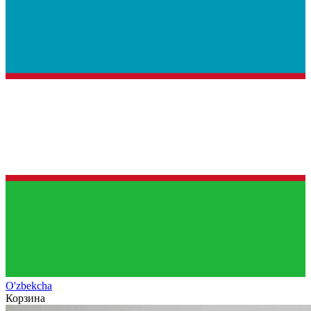
O'zb
ekcha
Корзина