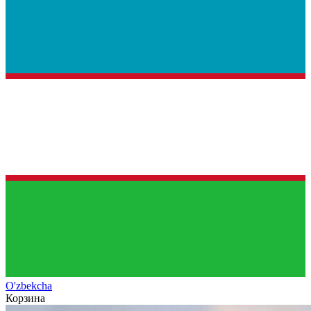
O'zb
ekcha
Корзина