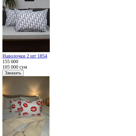
Наволочки 2 шт 1854
155 000
105 000
сум
Заказать