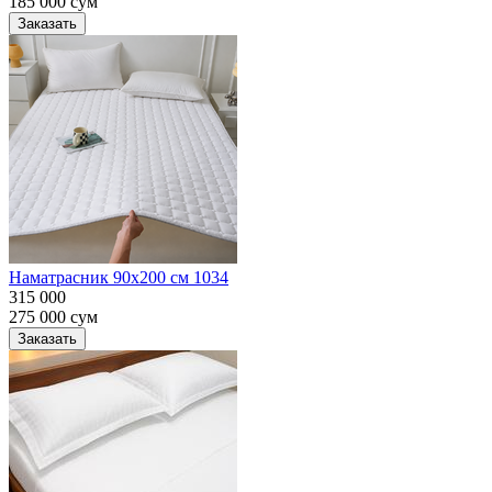
185 000
сум
Заказать
Наматрасник 90х200 см 1034
315 000
275 000
сум
Заказать