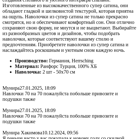
Изготовленные из высококачественного супер сатина, они
обладают гладкой и шелковистой текстурой, которая приятна
на ощупь. Наволочки из супер сатина не только прекрасно
смотрятся, но и обеспечивают комфортный сон. Они отлично
сохраняют свою форму, не мнутся и не выцветают. Выбирайте
из разнообразных цветов и дизайнов, чтобы подобрать
наволочки, которые соответствуют вашему стилю и
предпочтениям. Приобретите наволочки из супер сатина и
наслаждайтесь роскошным и уютным сном каждую ночь.
Производство:
Германия, Herrsching
Материал:
Ранфорс Турция, 100% ХБ
Наволочка:
2 шт - 50x70 см
Мунира
27.01.2025, 18:09
Навлочки 70 на 70 пожалуйста побольше привозите и
подушки также
Мунира
27.01.2025, 18:09
Навлочки 70 на 70 пожалуйста побольше привозите и
подушки также
Мунира Хакимова
10.12.2024, 09:56
Я раньше часто у вас покупала к новому году со скидкой