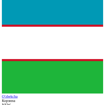
O'zb
ekcha
Корзина
NEW