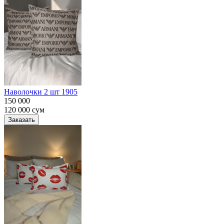
Наволочки 2 шт 1905
150 000
120 000
сум
Заказать