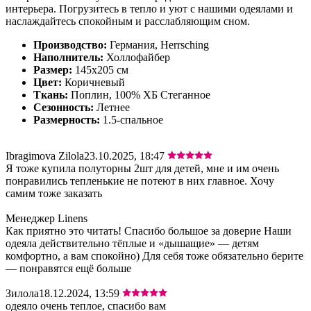
интерьера. Погрузитесь в тепло и уют с нашими одеялами и
наслаждайтесь спокойным и расслабляющим сном.
Производство:
Германия, Herrsching
Наполнитель:
Холлофайбер
Размер:
145х205 см
Цвет:
Коричневый
Ткань:
Поплин, 100% ХБ Стеганное
Сезонность:
Летнее
Размерность:
1.5-спальное
Ibragimova Zilola
23.10.2025, 18:47
Я тоже купила полуторны 2шт для детей, мне и им очень
понравились тепленькие не потеют в них главное. Хочу
самим тоже заказать
Менеджер Linens
Как приятно это читать! Спасибо большое за доверие Наши
одеяла действительно тёплые и «дышащие» — детям
комфортно, а вам спокойно) Для себя тоже обязательно берите
— понравятся ещё больше
Зилола
18.12.2024, 13:59
одеяло очень теплое, спасибо вам