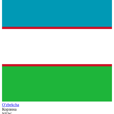
O'zb
ekcha
Корзина
NEW