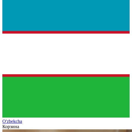
O'zb
ekcha
Корзина