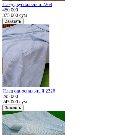
Плед двуспальный 2269
450 000
375 000
сум
Заказать
Плед односпальный 2326
295 000
245 000
сум
Заказать