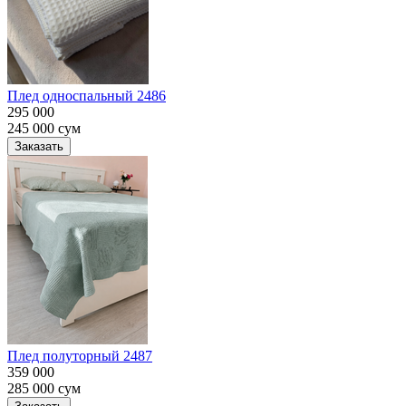
Плед односпальный 2486
295 000
245 000
сум
Заказать
Плед полуторный 2487
359 000
285 000
сум