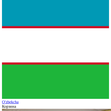
O'zb
ekcha
Корзина