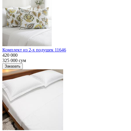
Комплект из 2-х подушек 11646
420 000
325 000
сум
Заказать