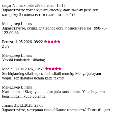
sanjar Nurmaxmedov
29.05.2026, 10:17
Здравствуйте хотел купить своему маленькому ребёнку
которому 3 годика есть в наличии такой??
Менеджер Linens
Здравствуйте, сушка для волос есть, позвоните нам +998-78-
122-09-88
Feruza
11.05.2026, 08:22
Zoʻr
Менеджер Linens
Yaxshi kunlarizda ishlating
Mohidil
30.04.2026, 14:57
Sochiqlarning sifati super. Juda sifatli momiq. Menga judayam
yoqdi. Tez dastafka uchun katta raxmat
Менеджер Linens
Katta rahmat! Sizga yoqqanidan juda xursandmiz. Yana buyurtma
berishingizni kutib qolamiz
Лилия
31.12.2025, 23:05
Здравствуйте, материал какой?Какие цвета есть? Темный цвет