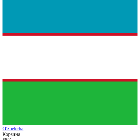
O'zb
ekcha
Корзина
55%