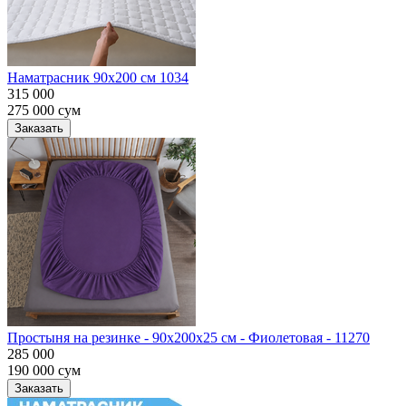
Наматрасник 90х200 см 1034
315 000
275 000
сум
Заказать
Простыня на резинке - 90x200x25 cм - Фиолетовая - 11270
285 000
190 000
сум
Заказать