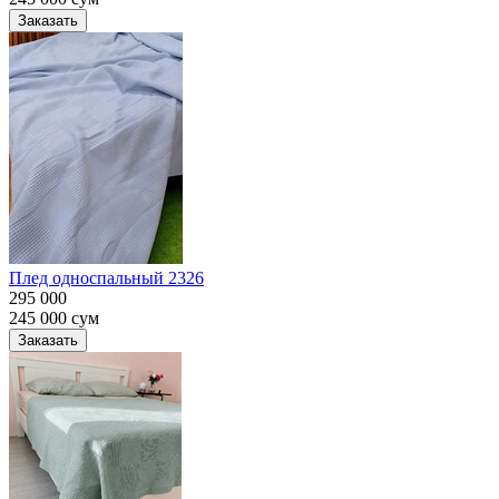
Заказать
Плед односпальный 2326
295 000
245 000
сум
Заказать