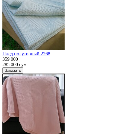
Плед полуторный 2268
359 000
285 000
сум
Заказать