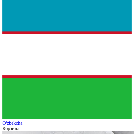
O'zb
ekcha
Корзина