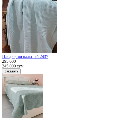
Плед односпальный 2437
295 000
245 000
сум
Заказать