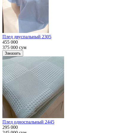
Плед двуспальный 2305
455 000
375 000
сум
Заказать
Плед односпальный 2445
295 000
245 000
сум