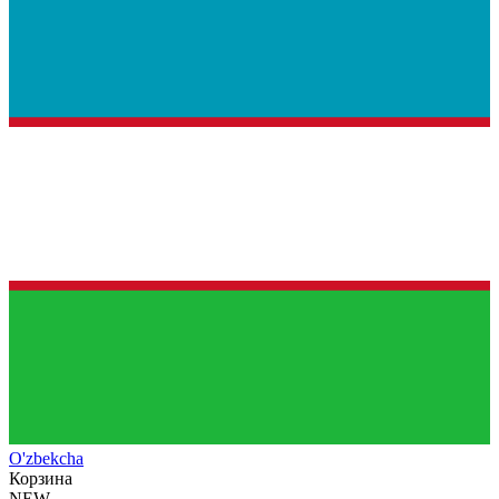
O'zb
ekcha
Корзина
NEW