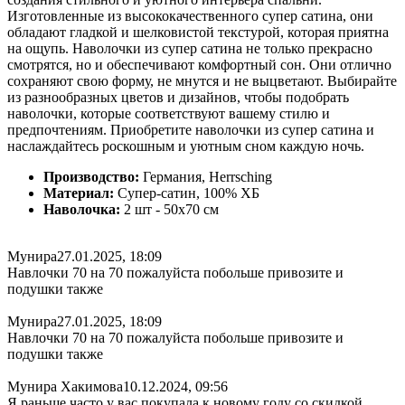
Изготовленные из высококачественного супер сатина, они
обладают гладкой и шелковистой текстурой, которая приятна
на ощупь. Наволочки из супер сатина не только прекрасно
смотрятся, но и обеспечивают комфортный сон. Они отлично
сохраняют свою форму, не мнутся и не выцветают. Выбирайте
из разнообразных цветов и дизайнов, чтобы подобрать
наволочки, которые соответствуют вашему стилю и
предпочтениям. Приобретите наволочки из супер сатина и
наслаждайтесь роскошным и уютным сном каждую ночь.
Производство:
Германия, Herrsching
Материал:
Супер-сатин, 100% ХБ
Наволочка:
2 шт - 50x70 см
Мунира
27.01.2025, 18:09
Навлочки 70 на 70 пожалуйста побольше привозите и
подушки также
Мунира
27.01.2025, 18:09
Навлочки 70 на 70 пожалуйста побольше привозите и
подушки также
Мунира Хакимова
10.12.2024, 09:56
Я раньше часто у вас покупала к новому году со скидкой