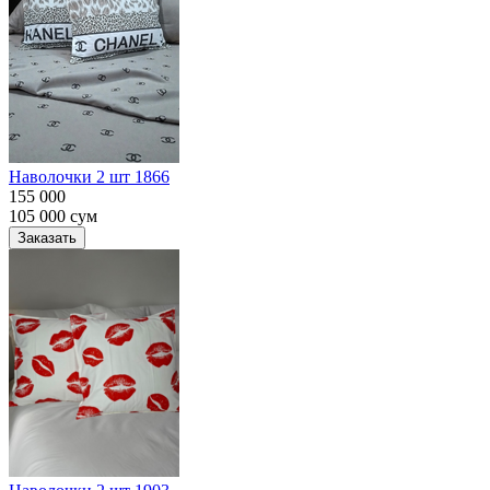
Наволочки 2 шт 1866
155 000
105 000
сум
Заказать