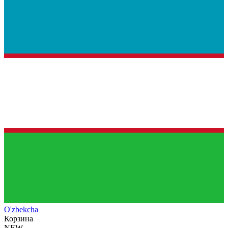
O'zb
ekcha
Корзина
NEW