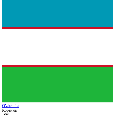
O'zb
ekcha
Корзина
19%