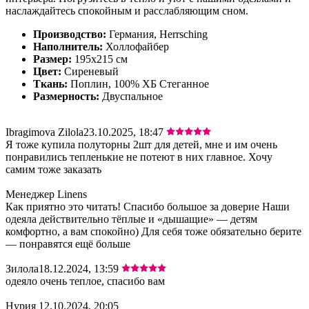
наслаждайтесь спокойным и расслабляющим сном.
Производство:
Германия, Herrsching
Наполнитель:
Холлофайбер
Размер:
195х215 см
Цвет:
Сиреневый
Ткань:
Поплин, 100% ХБ Стеганное
Размерность:
Двуспальное
Ibragimova Zilola
23.10.2025, 18:47
Я тоже купила полуторны 2шт для детей, мне и им очень
понравились тепленькие не потеют в них главное. Хочу
самим тоже заказать
Менеджер Linens
Как приятно это читать! Спасибо большое за доверие Наши
одеяла действительно тёплые и «дышащие» — детям
комфортно, а вам спокойно) Для себя тоже обязательно берите
— понравятся ещё больше
Зилола
18.12.2024, 13:59
одеяло очень теплое, спасибо вам
Нурия
12.10.2024, 20:05