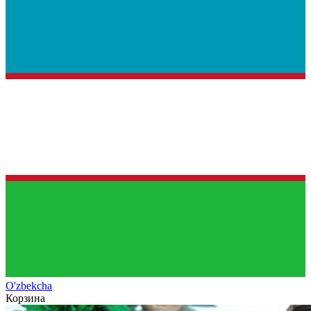
O'zb
ekcha
Корзина