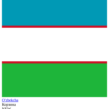
O'zb
ekcha
Корзина
NEW