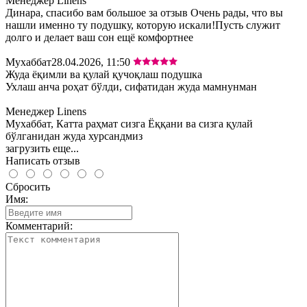
Менеджер Linens
Динара, спасибо вам большое за отзыв Очень рады, что вы
нашли именно ту подушку, которую искали!Пусть служит
долго и делает ваш сон ещё комфортнее
Мухаббат
28.04.2026, 11:50
Жуда ёқимли ва қулай қучоқлаш подушка
Ухлаш анча роҳат бўлди, сифатидан жуда мамнунман
Менеджер Linens
Мухаббат, Катта раҳмат сизга Ёққани ва сизга қулай
бўлганидан жуда хурсандмиз
загрузить еще...
Написать отзыв
Сбросить
Имя:
Комментарий: