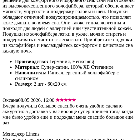
решение для комфортного и здорового сна. Они изготовлены
из высококачественного холофайбера, который обеспечивает
мягкость, упругость и поддержку головы и шеи. Подушки
обладают отличной воздухопроницаемостью, что позволяет
коже дышать во время сна. Они также гипоаллергенны и
подходят для людей с аллергией или чувствительной кожей.
Подушки из холофайбера легки в уходе, можно стирать и
поддерживать в чистоте с легкостью. Приобретите подушки
из холофайбера и наслаждайтесь комфортом и качеством сна
каждую ночь.
Производство:
Германия, Herrsching
Материал:
Супер-сатин, 100% ХБ Стеганное
Наполнитель:
Гипоаллергенный холлофайбер с
силиконом
Размер:
2 шт - 60х20 см
Оксана
08.05.2026, 16:00
Вчера получила большое спасибо очень удобно сделано
аккуратно а доставка у вас вообще супер пришёл тогда когда
мне было удобно ещё и подождал меня спасибо большое ещё
раз
Менеджер Linens
Мы очень рады что вам все понравилась, пользуйтесь на