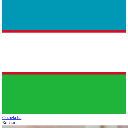
O'zb
ekcha
Корзина