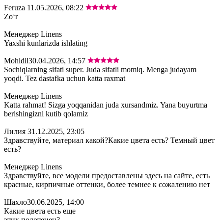
Feruza
11.05.2026, 08:22
Zoʻr
Менеджер Linens
Yaxshi kunlarizda ishlating
Mohidil
30.04.2026, 14:57
Sochiqlarning sifati super. Juda sifatli momiq. Menga judayam
yoqdi. Tez dastafka uchun katta raxmat
Менеджер Linens
Katta rahmat! Sizga yoqqanidan juda xursandmiz. Yana buyurtma
berishingizni kutib qolamiz
Лилия
31.12.2025, 23:05
Здравствуйте, материал какой?Какие цвета есть? Темный цвет
есть?
Менеджер Linens
Здравствуйте, все модели предоставлены здесь на сайте, есть
красные, кирпичные оттенки, более темнее к сожалению нет
Шахло
30.06.2025, 14:00
Какие цвета есть еще
этих полотенец?