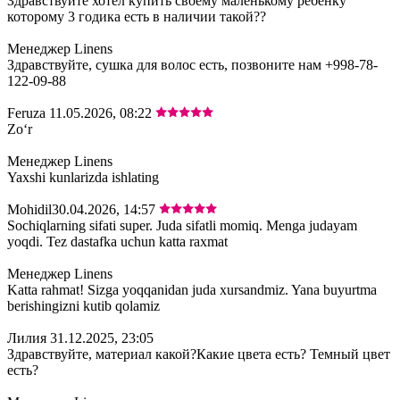
Здравствуйте хотел купить своему маленькому ребёнку
которому 3 годика есть в наличии такой??
Менеджер Linens
Здравствуйте, сушка для волос есть, позвоните нам +998-78-
122-09-88
Feruza
11.05.2026, 08:22
Zoʻr
Менеджер Linens
Yaxshi kunlarizda ishlating
Mohidil
30.04.2026, 14:57
Sochiqlarning sifati super. Juda sifatli momiq. Menga judayam
yoqdi. Tez dastafka uchun katta raxmat
Менеджер Linens
Katta rahmat! Sizga yoqqanidan juda xursandmiz. Yana buyurtma
berishingizni kutib qolamiz
Лилия
31.12.2025, 23:05
Здравствуйте, материал какой?Какие цвета есть? Темный цвет
есть?