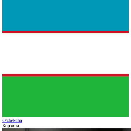
O'zb
ekcha
Корзина