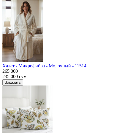
Халат - Микрофибра - Молочный - 11514
265 000
235 000
сум
Заказать