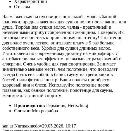
Характеристики
Отзывы
Чалма женская на пуговице с петелькой - модель банной
шапочки, предназначенная для сушки волос после ванны или
душа. Тюрбан для сушки волос, чалма - практичный и
незаменимый атрибут современной женщины. Поверьте, Вы
никогда не вернетесь к привычному полотенцу! Полотенце
для волос очень легкое, впитывает влагу в 9 раз больше
собственного веса. Удобно для сушки длинных волос.
Изготовлено по современному дизайну из микрофибры с
антибактериальным эффектом: не вызывает раздражений и
аллергии. Очень удобна для транспортировки. Занимает
значительно меньше места, чем полотенце, что позволяет
всегда брать ее с собой: в баню, сауну, на тренировки в
бассейн или фитнесс центр. Ваши волосы приобретут
здоровый вид и блеск. Используйте полотенце после
плавания, как банное полотенце, полотенце для сауны,
женское для занятий спортом.
Производство:
Германия, Herrsching
Состав:
Микрофибра
sanjar Nurmaxmedov
29.05.2026, 10:17