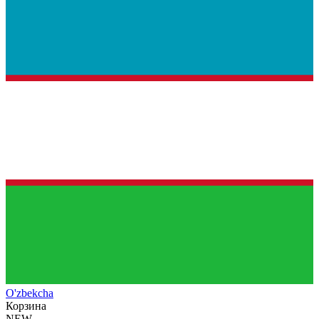
O'zb
ekcha
Корзина
NEW