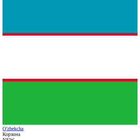
O'zb
ekcha
Корзина
NEW