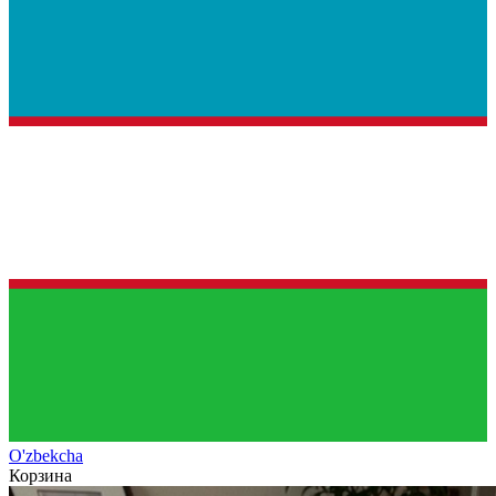
O'zb
ekcha
Корзина